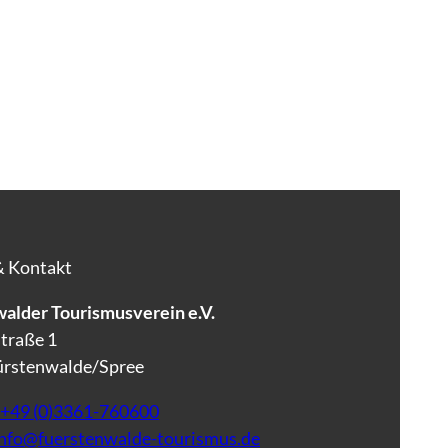
& Kontakt
alder Tourismusverein e.V.
traße 1
ürstenwalde/Spree
+49 (0)3361-760600
info@fuerstenwalde-tourismus.de