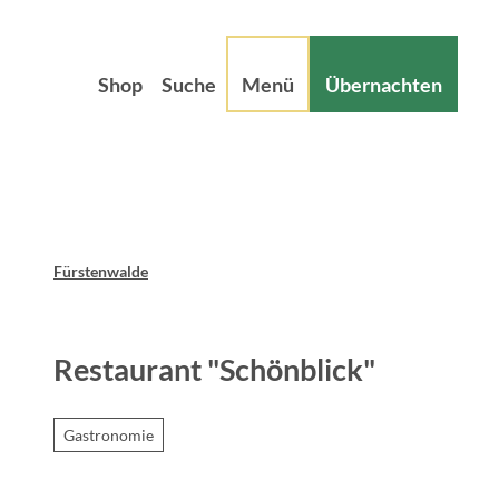
Z
sum
Datenschutz
u
m
Shop
Suche
Menü
Übernachten
I
n
h
a
l
t
Fürstenwalde
Restaurant "Schönblick"
Gastronomie