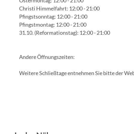
Ostermontag: 12:00 - 21:00
n
n
Christi Himmelfahrt: 12:00 - 21:00
b
s
Pfingstsonntag: 12:00 - 21:00
l
i
Pfingstmontag: 12:00 - 21:00
i
c
31.10. (Reformationstag): 12:00 - 21:00
c
h
k
t
"
Andere Öffnungszeiten:
Weitere Schließtage entnehmen Sie bitte der Web