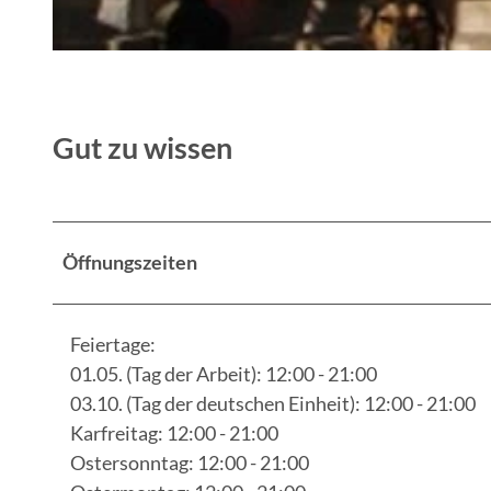
c
h
R
ö
e
n
s
b
Gut zu wissen
t
l
a
i
u
c
r
k
Öffnungszeiten
a
"
n
,
t
I
Feiertage:
"
n
01.05. (Tag der Arbeit): 12:00 - 21:00
S
n
03.10. (Tag der deutschen Einheit): 12:00 - 21:00
c
e
Karfreitag: 12:00 - 21:00
h
n
Ostersonntag: 12:00 - 21:00
ö
a