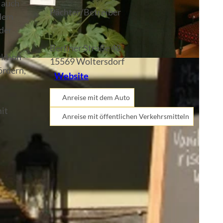
 auch
Pächter/Betreiber
 dem
 der
Berliner Straße 48
uktion
15569
Woltersdorf
ördern,
Website
Anreise mit dem Auto
it
Anreise mit öffentlichen Verkehrsmitteln