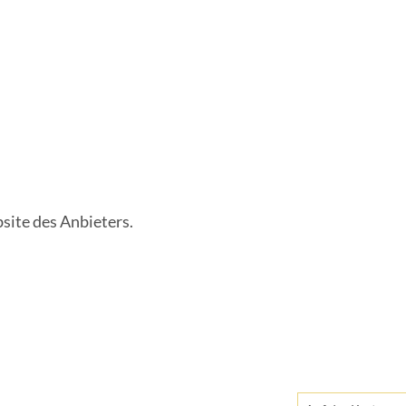
n
s
i
c
h
t
site des Anbieters.