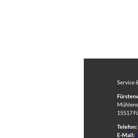
Service 
Fürstenw
Mühlens
15517 F
Telefon:
E-Mail: