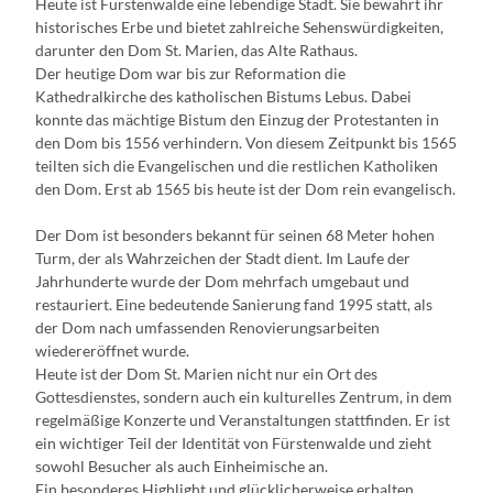
Heute ist Fürstenwalde eine lebendige Stadt. Sie bewahrt ihr
historisches Erbe und bietet zahlreiche Sehenswürdigkeiten,
darunter den Dom St. Marien, das Alte Rathaus.
Der heutige Dom war bis zur Reformation die
Kathedralkirche des katholischen Bistums Lebus. Dabei
konnte das mächtige Bistum den Einzug der Protestanten in
den Dom bis 1556 verhindern. Von diesem Zeitpunkt bis 1565
teilten sich die Evangelischen und die restlichen Katholiken
den Dom. Erst ab 1565 bis heute ist der Dom rein evangelisch.
Der Dom ist besonders bekannt für seinen 68 Meter hohen
Turm, der als Wahrzeichen der Stadt dient. Im Laufe der
Jahrhunderte wurde der Dom mehrfach umgebaut und
restauriert. Eine bedeutende Sanierung fand 1995 statt, als
der Dom nach umfassenden Renovierungsarbeiten
wiedereröffnet wurde.
Heute ist der Dom St. Marien nicht nur ein Ort des
Gottesdienstes, sondern auch ein kulturelles Zentrum, in dem
regelmäßige Konzerte und Veranstaltungen stattfinden. Er ist
ein wichtiger Teil der Identität von Fürstenwalde und zieht
sowohl Besucher als auch Einheimische an.
Ein besonderes Highlight und glücklicherweise erhalten