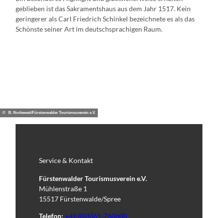
geblieben ist das Sakramentshaus aus dem Jahr 1517. Kein
geringerer als Carl Friedrich Schinkel bezeichnete es als das
Schönste seiner Art im deutschsprachigen Raum.
Dom 1945
Dom 2024
© B. Norkeweit/Fürstenwalder Tourismsuverein e.V.
Service & Kontakt
Fürstenwalder Tourismusverein e.V.
Mühlenstraße 1
15517 Fürstenwalde/Spree
Telefon:
+49 (0)3361-760600