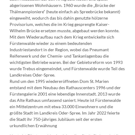
abgerissenen Wohnhäusern. 1960 wurde die „Brücke der
Thälmannpioniere“ (heute einfach als Spreebrücke bekannt)
eingeweiht, wodurch das bis dahin genutzte hölzerne
Provisorium, welches die im Krieg gesprengte Kaiser-
Wilhelm Brücke ersetzen musste, abgebaut werden konnte.
Mit dem Wiederaufbau nach dem Krieg entwickelte sich
Fürstenwalde wieder zu einem bedeutenden
Industriestandort in der Region, wobei das Pneumant
Reifenwerk und der Chemie- und Tankanlagenbau die
wichtigsten Betriebe waren. Bei der Gebietsreform von 1993
wurde Trebus eingemeindet, und Fürstenwalde wurde Teil des
Landkreises Oder-Spree.
Rund um den 1995 wiedereröffneten Dom St. Marien
entstand mit dem Neubau des Rathauscenters 1996 und der
Fürstengalerie 2001 eine lebendige Innenstadt. 2013 wurde
das Alte Rathaus umfassend saniert. Heute ist Fürstenwalde
ein Mittelzentrum mit etwa 33.000 Einwohnern und die
größte Stadt im Landkreis Oder-Spree. Im Jahr 2022 feierte
die Stadt ihr 750-jähriges Jubiläum seit der ersten
urkundlichen Erwähnung