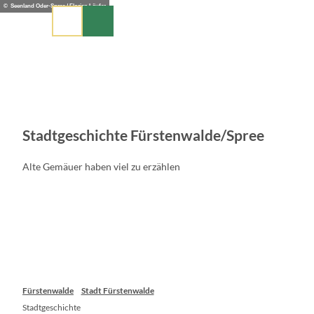
Z
© Seenland Oder-Spree / Florian Läufer
u
m
I
n
h
a
l
t
Stadtgeschichte Fürstenwalde/Spree
Alte Gemäuer haben viel zu erzählen
Fürstenwalde
Stadt Fürstenwalde
Stadtgeschichte