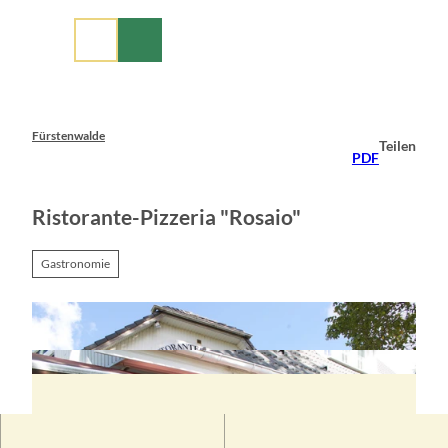
Z
u
m
I
n
h
a
Fürstenwalde
Teilen
l
PDF
t
Ristorante-Pizzeria "Rosaio"
Gastronomie