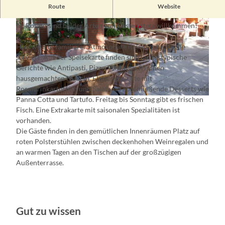
„Manche Leute essen um zu leben,
Route
Website
Andere Leute leben um zu essen.“
Im Rosaio sind beider Arten von Gästen stets willkommen!
Hier wird in familiärer Atmosphäre italienische Küche
serviert. Auf der Speisekarte finden sich landestypische
Gerichte wie Antipasti, Pizza, Pasta aus frischen
© Alexandra Pohnke
hausgemachten Nudeln, Fleischgerichte mit
Rosmarinkartoffeln und Salat und abschließende Desserts wie
Panna Cotta und Tartufo. Freitag bis Sonntag gibt es frischen
© Alexandra Pohnke
Fisch. Eine Extrakarte mit saisonalen Spezialitäten ist
vorhanden.
Die Gäste finden in den gemütlichen Innenräumen Platz auf
roten Polsterstühlen zwischen deckenhohen Weinregalen und
an warmen Tagen an den Tischen auf der großzügigen
Außenterrasse.
Gut zu wissen