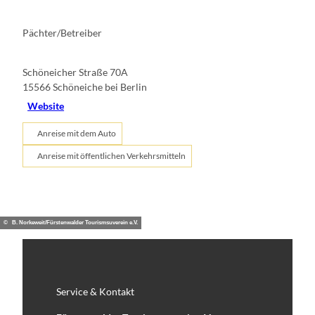
Pächter/Betreiber
Schöneicher Straße 70A
15566
Schöneiche bei Berlin
Website
Anreise mit dem Auto
Anreise mit öffentlichen Verkehrsmitteln
© B. Norkeweit/Fürstenwalder Tourismsuverein e.V.
Service & Kontakt