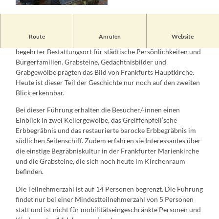
© Henriette Brendler, Kulturbetriebe Frankfurt
(Oder) |
CC-BY
Route
Anrufen
Website
Noch vor 250 Jahren war der Innenraum von St. Marien ein
begehrter Bestattungsort für städtische Persönlichkeiten und
Bürgerfamilien. Grabsteine, Gedächtnisbilder und
Grabgewölbe prägten das Bild von Frankfurts Hauptkirche.
Heute ist dieser Teil der Geschichte nur noch auf den zweiten
Blick erkennbar.
Bei dieser Führung erhalten die Besucher/-innen einen
Einblick in zwei Kellergewölbe, das Greiffenpfeil‘sche
Erbbegräbnis und das restaurierte barocke Erbbegräbnis im
südlichen Seitenschiff. Zudem erfahren sie Interessantes über
die einstige Begräbniskultur in der Frankfurter Marienkirche
und die Grabsteine, die sich noch heute im Kirchenraum
befinden.
Die Teilnehmerzahl ist auf 14 Personen begrenzt. Die Führung
findet nur bei einer Mindestteilnehmerzahl von 5 Personen
statt und ist nicht für mobilitätseingeschränkte Personen und