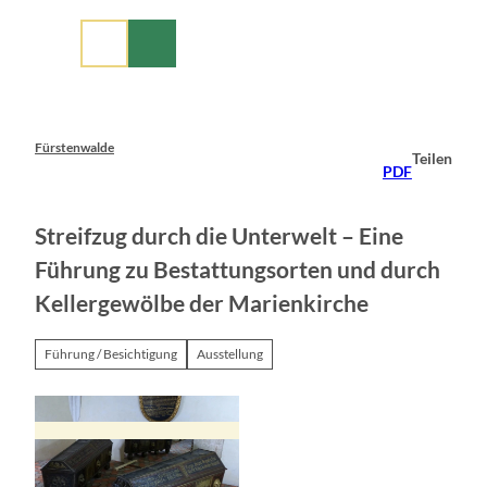
Z
u
m
I
n
h
a
Fürstenwalde
Teilen
l
PDF
t
Streifzug durch die Unterwelt – Eine
Führung zu Bestattungsorten und durch
Kellergewölbe der Marienkirche
Führung / Besichtigung
Ausstellung