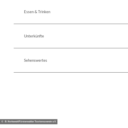
Essen & Trinken
Unterkünfte
Sehenswertes
© B. Norkeweit/Fürstenwalder Tourismsuverein e.V.