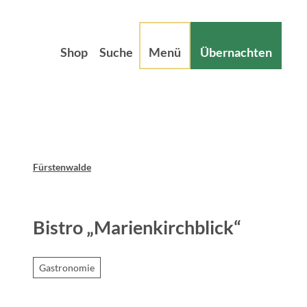
Z
sum
Datenschutz
u
m
Shop
Suche
Menü
Übernachten
I
n
h
a
l
t
Fürstenwalde
Bistro „Marienkirchblick“
Gastronomie