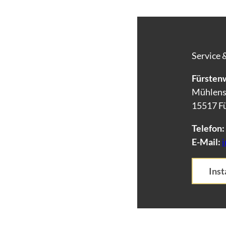
Service 
Fürstenw
Mühlens
15517 F
Telefon:
E-Mail:
Ins