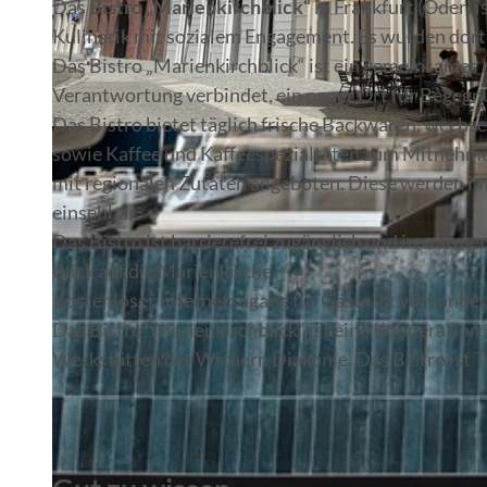
Das
Bistro „Marienkirchblick“
in Frankfurt (Oder) i
Kulinarik mit sozialem Engagement. Es wurden dort
Das Bistro „Marienkirchblick“ ist ein gemeinsames 
Verantwortung verbindet, ein neuer Ort für Begeg
Das Bistro bietet täglich frische Backwaren, wechs
© René Matschkowiak
sowie Kaffee und Kaffeespezialtäten zum Mitnehme
mit regionalen Zutaten angeboten. Diese werden im 
einsehbar.
Das Bistro ist barrierefrei zugänglich und in warm
Blick auf die Marienkirche.
Kostenloser Internetzugang für Gäste ist vorhanden
Das Bistro “Marienkirchblick” ist eine Kooperatio
Werkstätten der Wichern Diakonie. Das Bistro ist T