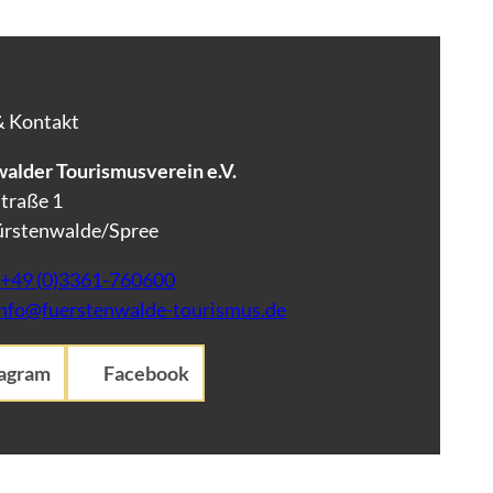
& Kontakt
alder Tourismusverein e.V.
traße 1
ürstenwalde/Spree
+49 (0)3361-760600
info@fuerstenwalde-tourismus.de
tagram
Facebook