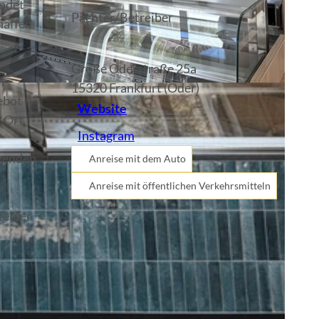
indet
Pächter/Betreiber
haffen.
Große Oderstraße 25a
n
15320
Frankfurt (Oder)
ebot
Website
r Ort
Instagram
agenden
Anreise mit dem Auto
Anreise mit öffentlichen Verkehrsmitteln
felder