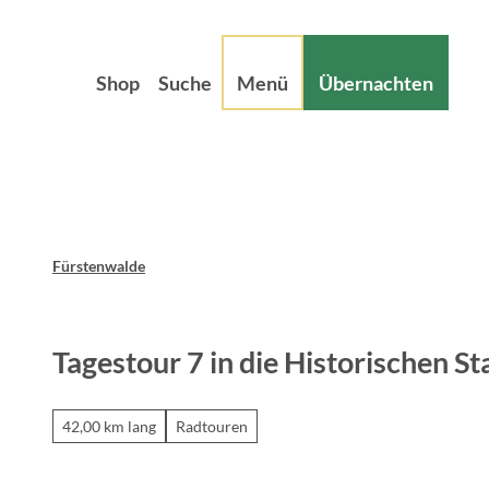
Z
sum
Datenschutz
u
m
Shop
Suche
Menü
Übernachten
I
n
h
a
l
t
Fürstenwalde
Tagestour 7 in die Historischen 
42,00 km lang
Radtouren