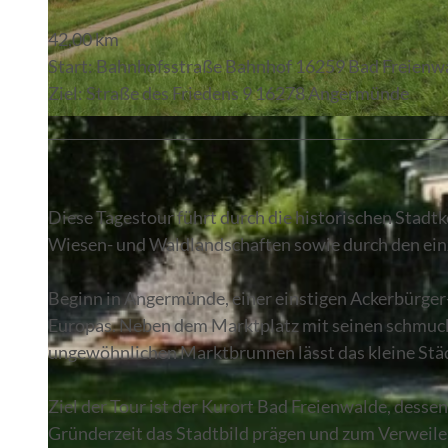
42,00 km
Start: Bahnhofsstraße Bahnhof 16259 Bad Freienw
Ziel: Straße des Friedens 9 16278 Angermünde
© Alena Lampe |
CC-BY-NC-ND
Diese Tagestour führt durch die historischen Stad
Wiesen- und Waldlandschaften sowie durch den einz
Beginn in Angermünde, einer einstigen Ackerbürger-
Europas. Neben dem Marktplatz mit seinen schmuck
ungewöhnlichen Marktbrunnen lässt das kleine Städ
Ziel der Tour ist der Kurort Bad Freienwalde, desse
Gründerzeit das Stadtbild prägen und zum Verweile