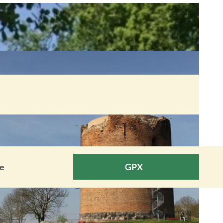
he
GPX