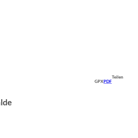
Teilen
GPX
PDF
alde