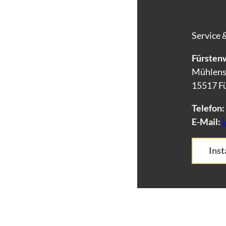
Service 
Fürstenw
Mühlens
15517 F
Telefon:
E-Mail:
Ins