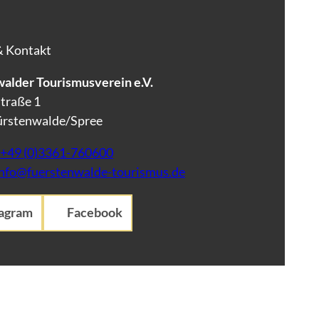
& Kontakt
alder Tourismusverein e.V.
traße 1
ürstenwalde/Spree
+49 (0)3361-760600
info@fuerstenwalde-tourismus.de
tagram
Facebook