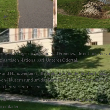
alde
© Alena Lampe |
CC-BY-NC-ND
tkerne von Angermünde und Bad Freienwalde entlang reizvo
igartigen Nationalpark Unteres Odertal.
 und Handwerkerstadt, direkt an einer der letzten Flussa
en Häusern rund um das Rathaus in der Mitte sowie dem
tchen viel entdecken.
n zahlreiche Villen mit Fassaden aus Barock, Klassizismus 
n einladen.