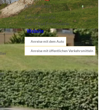
Kontaktdaten
Bahnhofsstraße
16259
Bad Freienwalde
Website
Anreise mit dem Auto
Anreise mit öffentlichen Verkehrsmitteln
ller
uen
und