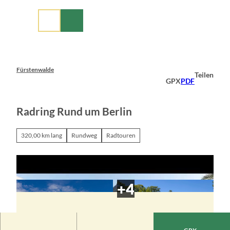
Z
u
m
I
n
h
a
Fürstenwalde
Teilen
l
GPX
PDF
t
Radring Rund um Berlin
320,00 km lang
Rundweg
Radtouren