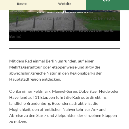
GPX
V
Route
Website
i
320,00 km
d
© Lutz Weigelt, Lizenz: Regionalpark Barnimer
© Sebastian Wunderlich, Lizenz: Lokale Aktion
Start: Bahnhofsvorplatz 1 Bahnhof Bernau 16321 Bernau (b.
Feldmark e.V.
sgruppe Barnim
e
Berlin)
o
Ziel: Bahnhofsvorplatz 1 Bahnhof Bernau 16321 Bernau (b.
a
Berlin)
b
s
p
Mit dem Rad einmal Berlin umrunden, auf einer
i
Mehrtagesradtour oder etappenweise und aktiv die
e
abwechslungsreiche Natur in den Regionalparks der
l
Hauptstadtregion entdecken.
e
n
Ob Barnimer Feldmark, Müggel-Spree, Döberitzer Heide oder
Havelland auf 11 Etappen führt die Radroute direkt ins
ländliche Brandenburg. Besonders attraktiv ist die
Möglichkeit, den öffentlichen Nahverkehr zur An- und
Abreise zu den Start- und Zielpunkten der einzelnen Etappen
zu nutzen.