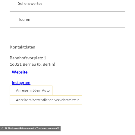
Sehenswertes
Touren
Kontaktdaten
Bahnhofsvorplatz 1
16321
Bernau (b. Berlin)
Website
Instagram
Anreise mit dem Auto
Anreise mit öffentlichen Verkehrsmitteln
© B. Norkeweit/Fürstenwalder Tourismsuverein e.V.