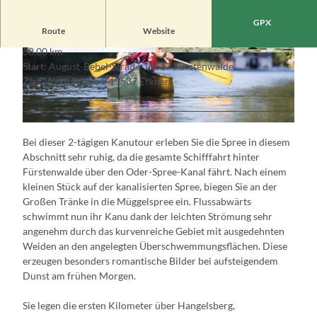
GPX
Route
Website
38,00 km
© Florian Läufer, Lizenz: Seenland Oder-Spree
© Florian Läufer, Lizenz: Seenland Oder-Spree
Start: August-Bebel-Straße 15517 Fürstenwalde
e.V.
e.V.
Ziel: Werftstraße 9 15537 Erkner
© Florian Läufer, Lizenz: Seenland Oder-Spree e.V.
Bei dieser 2-tägigen Kanutour erleben Sie die Spree in diesem
Abschnitt sehr ruhig, da die gesamte Schifffahrt hinter
Fürstenwalde über den Oder-Spree-Kanal fährt. Nach einem
kleinen Stück auf der kanalisierten Spree, biegen Sie an der
Großen Tränke in die Müggelspree ein. Flussabwärts
schwimmt nun ihr Kanu dank der leichten Strömung sehr
angenehm durch das kurvenreiche Gebiet mit ausgedehnten
Weiden an den angelegten Überschwemmungsflächen. Diese
erzeugen besonders romantische Bilder bei aufsteigendem
Dunst am frühen Morgen.
Sie legen die ersten Kilometer über Hangelsberg,