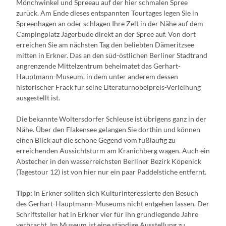
Mönchwinkel und Spreeau auf der hier schmalen Spree
zurück. Am Ende dieses entspannten Tourtages legen Sie in
Spreenhagen an oder schlagen Ihre Zelt in der Nähe auf dem
Campingplatz Jägerbude direkt an der Spree auf. Von dort
erreichen Sie am nächsten Tag den beliebten Dämeritzsee
mitten in Erkner. Das an den süd-östlichen Berliner Stadtrand
angrenzende Mittelzentrum beheimatet das Gerhart-
Hauptmann-Museum, in dem unter anderem dessen
historischer Frack für seine Literaturnobelpreis-Verleihung
ausgestellt ist.
Die bekannte Woltersdorfer Schleuse ist übrigens ganz in der
Nähe. Über den Flakensee gelangen Sie dorthin und können
einen Blick auf die schöne Gegend vom fußläufig zu
erreichenden Aussichtsturm am Kranichberg wagen. Auch ein
Abstecher in den wasserreichsten Berliner Bezirk Köpenick
(Tagestour 12) ist von hier nur ein paar Paddelstiche entfernt.
Tipp:
In Erkner sollten sich Kulturinteressierte den Besuch
des Gerhart-Hauptmann-Museums nicht entgehen lassen. Der
Schriftsteller hat in Erkner vier für ihn grundlegende Jahre
verbracht. Im Museum ist eine ständige Ausstellung zu