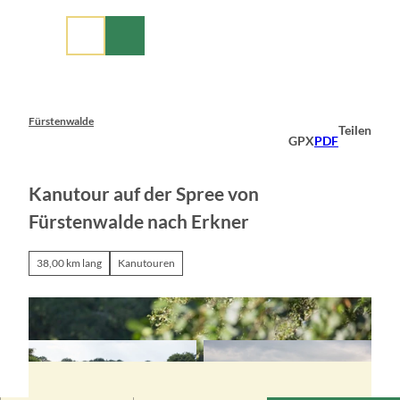
Z
u
m
I
n
h
a
Fürstenwalde
Teilen
l
GPX
PDF
t
Kanutour auf der Spree von
Fürstenwalde nach Erkner
38,00 km lang
Kanutouren