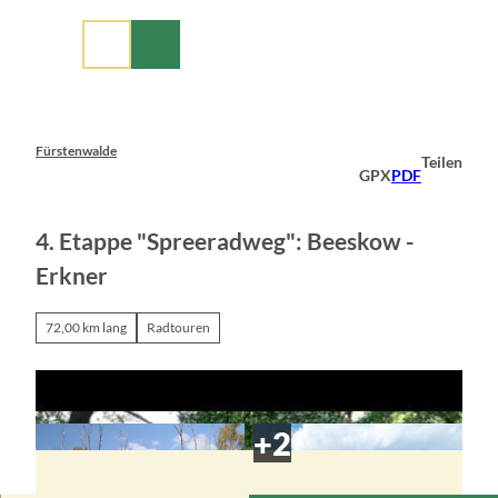
Z
u
m
I
n
h
a
Fürstenwalde
Teilen
l
GPX
PDF
t
4. Etappe "Spreeradweg": Beeskow -
Erkner
72,00 km lang
Radtouren