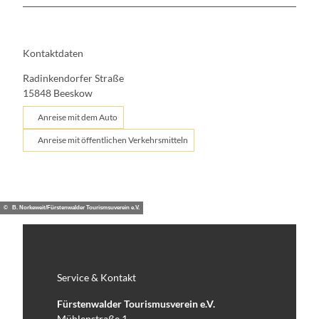
Kontaktdaten
Radinkendorfer Straße
15848
Beeskow
Anreise mit dem Auto
Anreise mit öffentlichen Verkehrsmitteln
© B. Norkeweit/Fürstenwalder Tourismsuverein e.V.
Service & Kontakt
Fürstenwalder Tourismusverein e.V.
Mühlenstraße 1