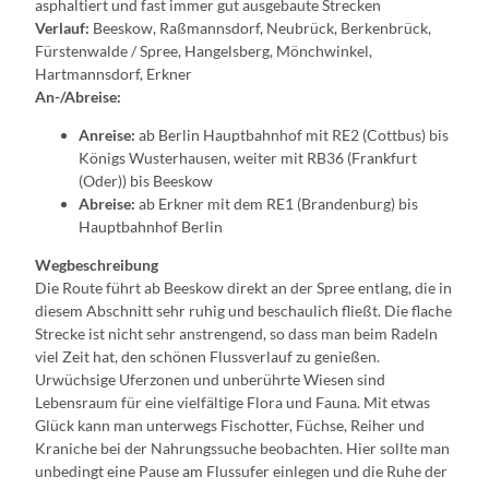
asphaltiert und fast immer gut ausgebaute Strecken
Verlauf:
Beeskow, Raßmannsdorf, Neubrück, Berkenbrück,
Fürstenwalde / Spree, Hangelsberg, Mönchwinkel,
Hartmannsdorf, Erkner
An-/Abreise:
Anreise:
ab Berlin Hauptbahnhof mit RE2 (Cottbus) bis
Königs Wusterhausen, weiter mit RB36 (Frankfurt
(Oder)) bis Beeskow
Abreise:
ab Erkner mit dem RE1 (Brandenburg) bis
Hauptbahnhof Berlin
Wegbeschreibung
Die Route führt ab Beeskow direkt an der Spree entlang, die in
diesem Abschnitt sehr ruhig und beschaulich fließt. Die flache
Strecke ist nicht sehr anstrengend, so dass man beim Radeln
viel Zeit hat, den schönen Flussverlauf zu genießen.
Urwüchsige Uferzonen und unberührte Wiesen sind
Lebensraum für eine vielfältige Flora und Fauna. Mit etwas
Glück kann man unterwegs Fischotter, Füchse, Reiher und
Kraniche bei der Nahrungssuche beobachten. Hier sollte man
unbedingt eine Pause am Flussufer einlegen und die Ruhe der