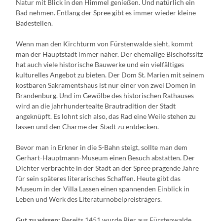
Natur mit Blick in den Himmel genießen. Und natürlich ein
Bad nehmen. Entlang der Spree gibt es immer wieder kleine
Badestellen.
Wenn man den Kirchturm von Fürstenwalde sieht, kommt
man der Hauptstadt immer näher. Der ehemalige Bischofssitz
hat auch viele historische Bauwerke und ein vielfältiges
kulturelles Angebot zu bieten. Der Dom St. Marien mit seinem
kostbaren Sakramentshaus ist nur einer von zwei Domen in
Brandenburg. Und im Gewölbe des historischen Rathauses
wird an die jahrhundertealte Brautradition der Stadt
angeknüpft. Es lohnt sich also, das Rad eine Weile stehen zu
lassen und den Charme der Stadt zu entdecken.
Bevor man in Erkner in die S-Bahn steigt, sollte man dem
Gerhart-Hauptmann-Museum einen Besuch abstatten. Der
Dichter verbrachte in der Stadt an der Spree prägende Jahre
für sein späteres literarisches Schaffen. Heute gibt das
Museum in der Villa Lassen einen spannenden Einblick in
Leben und Werk des Literaturnobelpreisträgers.
Gut zu wissen:
Bereits 1451 wurde Bier aus Fürstenwalde