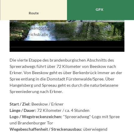
GPX
V
Route
i
72,00 km
d
© Regina Zibell, Lizenz: TMB-Fotoarchiv
© Andreas Franke, Lizenz: TMB-Fotoarchiv
Start: Radinkendorfer Straße Bahnhof 15848 Beeskow
e
Ziel: Friedrichstraße 75 Bahnhof 15537 Erkner
o
a
b
Die vierte Etappe des brandenburgischen Abschnitts des
s
Spreeradwegs führt über 72 Kilometer von Beeskow nach
p
Erkner. Von Beeskow geht es über Berkenbrück immer an der
i
Spree entlang in die Domstadt Fürstenwalde/Spree. Über
e
Hangelsberg und Spreeau geht es durch die naturbelassene
l
Spreeniederung nach Erkner.
e
n
Start / Ziel:
Beeskow / Erkner
Länge / Dauer:
72 Kilometer / ca. 4 Stunden
Logo / Wegstreckenzeichen:
"Spreeradweg"-Logo mit Spree
und Brandenburger Tor
Wegebeschaffenheit / Streckenausbau:
überwiegend