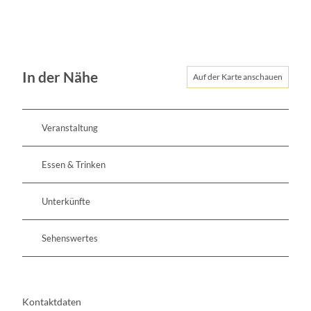
s
e
r
w
e
In der Nähe
Auf der Karte anschauen
r
k
Veranstaltung
Essen & Trinken
Unterkünfte
Sehenswertes
Kontaktdaten