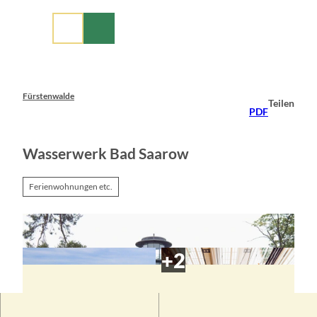
Z
u
m
I
n
h
a
Fürstenwalde
Teilen
l
PDF
t
Wasserwerk Bad Saarow
Ferienwohnungen etc.