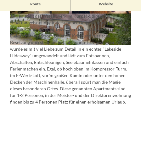
"Herzlich willkommen" heißt es im Wasserwerk Bad Saarow
Route
Website
mit seinen komfortablen Ferienapartments. Seit über 100
Jahren steht das Wasserwerk im Kurpark, direkt am
W
E
Scharmützelsee, in wunderschöner Umgebung, ein bisschen
a
-
versteckt und mit einer bewegten Geschichte. Es hat dem Ort
s
W
Elektrizität und Strom geliefert, Krieg und russische
s
e
Besetzung überstanden und Jahrzehnte leer gestanden. Jetzt
e
r
A
wurde es mit viel Liebe zum Detail in ein echtes "Lakeside
r
k
u
Hideaway" umgewandelt und lädt zum Entspannen,
t
-
ß
Abschalten, Entschleunigen, Seelebaumelnlassen und einfach
u
L
e
Ferienmachen ein. Egal, ob hoch oben im Kompressor-Turm,
r
o
n
im E-Werk-Loft, vor'm großen Kamin oder unter den hohen
m
f
a
Decken der Maschinenhalle, überall spürt man die Magie
t
n
dieses besonderen Ortes. Diese genannten Apartments sind
s
für 1-2 Personen, in der Meister- und der Direktorenwohnung
i
finden bis zu 4 Personen Platz für einen erholsamen Urlaub.
c
h
t
W
a
s