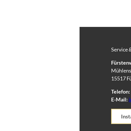
Service 
Fürstenw
Mühlens
15517 F
Telefon:
E-Mail:
Ins