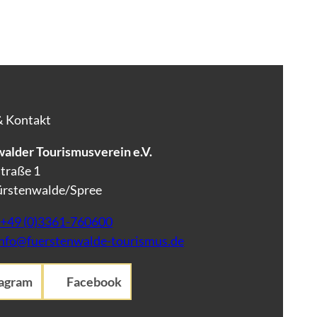
& Kontakt
alder Tourismusverein e.V.
traße 1
ürstenwalde/Spree
+49 (0)3361-760600
info@fuerstenwalde-tourismus.de
tagram
Facebook