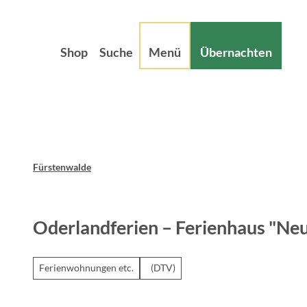
Z
sum
Datenschutz
u
m
Shop
Suche
Menü
Übernachten
I
n
h
a
l
t
Fürstenwalde
Oderlandferien – Ferienhaus "Ne
Ferienwohnungen etc.
(DTV)