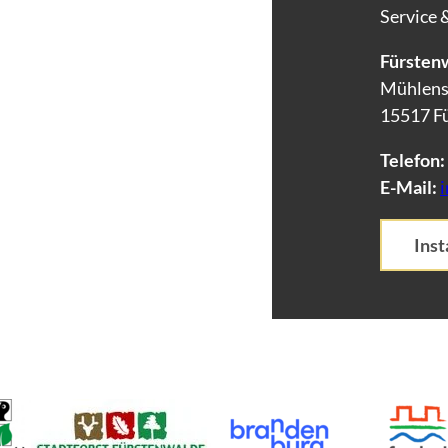
Service 
Fürstenw
Mühlens
15517 F
Telefon:
E-Mail:
Ins