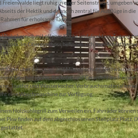
Freienwalde liegt ruhig in einer Seitenstraße, umgeben v
bseits der Hektik und dennoch zentral für Ausflüge in die
 Rahmen für erholsame Tage.
er Wohnbereich mit offener Küche und direktem Zugang zu
© Seenland Oder-Spree
eschoss. Im Obergeschoss befinden sich zwei Schlafzimme
ten.
 verfügen über Jalousien und Mückenschutz, Bettwäsche u
einem Geschirrspüler, Backofen und Ceranfeld auch einen
hine, Toaster und Wasserkocher. Verbrauchsmaterialien wi
teht eine Waschmaschine zur Verfügung.
einem Holzkohlegrill zum Verweilen ein. Fahrräder können 
wei Pkw finden auf dem abgeschlossenen Stellplatz Platz. 
 gestattet.