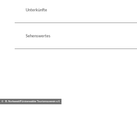
Unterkünfte
Sehenswertes
© B. Norkeweit/Fürstenwalder Tourismsuverein e.V.