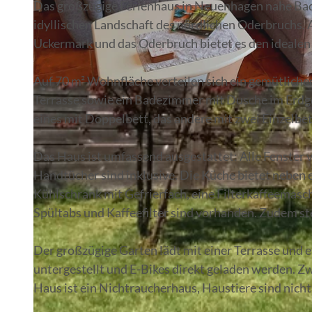
Das großzügige Ferienhaus in Neuenhagen nahe Bad 
idyllischen Landschaft des nördlichen Oderbruchs. A
Uckermark und das Oderbruch bietet es den idealen
Auf 70 m² Wohnfläche verteilen sich ein gemütlich
© Seenland Oder-Spree
Terrasse sowie ein Badezimmer mit Dusche im Erdg
eines mit Doppelbett, das andere mit zwei Einzelbet
Das Haus ist umfassend ausgestattet: Alle Fenster
Handtücher sind inklusive. Die Küche bietet neben 
Kühlschrank mit Gefrierfach, eine Filterkaffeemasc
Spültabs und Kaffeefilter sind vorhanden. Zudem s
Der großzügige Garten lädt mit einer Terrasse und 
untergestellt und E-Bikes direkt geladen werden. Z
Haus ist ein Nichtraucherhaus, Haustiere sind nicht