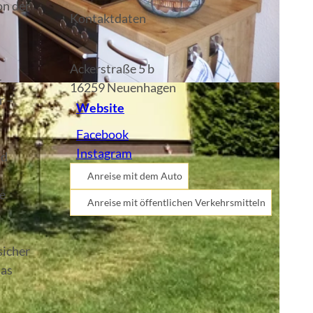
on der
Kontaktdaten
Ackerstraße 5 b
r
16259
Neuenhagen
r –
Website
Facebook
Instagram
nd
Anreise mit dem Auto
e
Anreise mit öffentlichen Verkehrsmitteln
sicher
Das