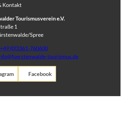
& Kontakt
alder Tourismusverein e.V.
traße 1
ürstenwalde/Spree
+49 (0)3361-760600
info@fuerstenwalde-tourismus.de
tagram
Facebook