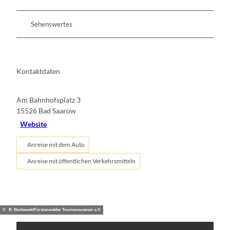
Sehenswertes
Kontaktdaten
Am Bahnhofsplatz 3
15526
Bad Saarow
Website
Anreise mit dem Auto
Anreise mit öffentlichen Verkehrsmitteln
© B. Norkeweit/Fürstenwalder Tourismsuverein e.V.