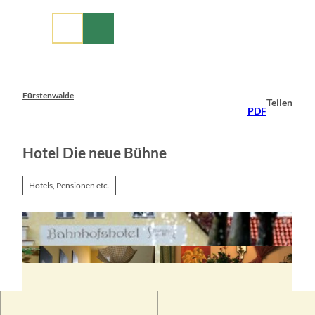
Z
u
m
I
n
h
a
Fürstenwalde
Teilen
l
PDF
t
Hotel Die neue Bühne
Hotels, Pensionen etc.