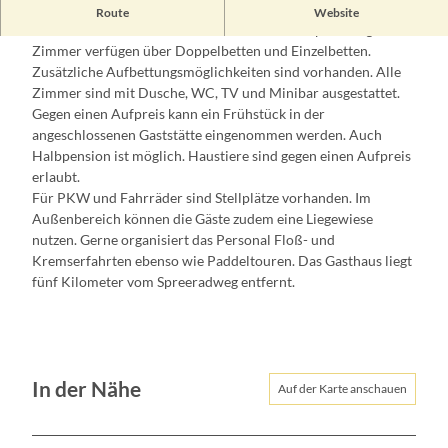
Der rustikal eingerichtete Landgasthof bietet zehn
Route
Website
Gästezimmer inmitten der kleinen Ortschaft Spreenhagen. Die
Zimmer verfügen über Doppelbetten und Einzelbetten.
Zusätzliche Aufbettungsmöglichkeiten sind vorhanden. Alle
Zimmer sind mit Dusche, WC, TV und Minibar ausgestattet.
Gegen einen Aufpreis kann ein Frühstück in der
angeschlossenen Gaststätte eingenommen werden. Auch
Halbpension ist möglich. Haustiere sind gegen einen Aufpreis
erlaubt.
Für PKW und Fahrräder sind Stellplätze vorhanden. Im
Außenbereich können die Gäste zudem eine Liegewiese
nutzen. Gerne organisiert das Personal Floß- und
Kremserfahrten ebenso wie Paddeltouren. Das Gasthaus liegt
fünf Kilometer vom Spreeradweg entfernt.
In der Nähe
Auf der Karte anschauen