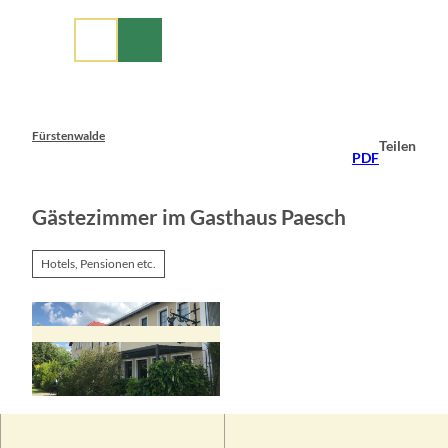
Z
u
m
I
n
h
a
Fürstenwalde
Teilen
l
PDF
t
Gästezimmer im Gasthaus Paesch
Hotels, Pensionen etc.
© Seenland Oder-Spree