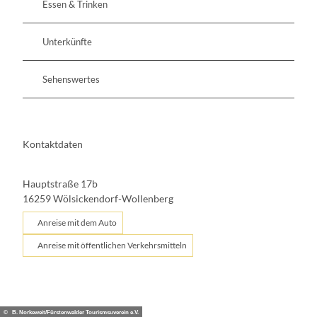
Essen & Trinken
Unterkünfte
Sehenswertes
Kontaktdaten
Hauptstraße 17b
16259
Wölsickendorf-Wollenberg
Anreise mit dem Auto
Anreise mit öffentlichen Verkehrsmitteln
© B. Norkeweit/Fürstenwalder Tourismsuverein e.V.