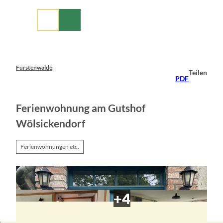
Z
u
m
I
n
h
a
Fürstenwalde
Teilen
l
PDF
t
Ferienwohnung am Gutshof
Wölsickendorf
Ferienwohnungen etc.