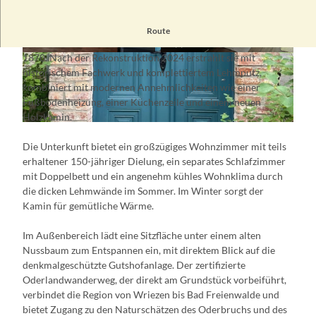
Die
Ferienwohnung am Gutshof Wölsickendorf
befindet sich
Route
in einem liebevoll restaurierten Doppelhaus aus dem Jahr
1870. Nach der Rekonstruktion 2024 erstrahlt sie mit
© Jörg Schleinitz
© Jörg Schleinitz
historischem Fachwerk und komplettiertem Lehmputz,
kombiniert mit modernen Annehmlichkeiten wie einer
Fußbodenheizung, einer Küchenzeile und einem neuen
Holzkamin.
© Jörg Schleinitz
Die Unterkunft bietet ein großzügiges Wohnzimmer mit teils
erhaltener 150-jähriger Dielung, ein separates Schlafzimmer
mit Doppelbett und ein angenehm kühles Wohnklima durch
die dicken Lehmwände im Sommer. Im Winter sorgt der
Kamin für gemütliche Wärme.
Im Außenbereich lädt eine Sitzfläche unter einem alten
Nussbaum zum Entspannen ein, mit direktem Blick auf die
denkmalgeschützte Gutshofanlage. Der zertifizierte
Oderlandwanderweg, der direkt am Grundstück vorbeiführt,
verbindet die Region von Wriezen bis Bad Freienwalde und
bietet Zugang zu den Naturschätzen des Oderbruchs und des