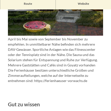
Im "Staatlich anerkannten Erholungsort" Goyatz bietet die
Route
Website
Familie Vorwachs fünf Ferienhäuser in ruhiger Lage zur
Vermietung an. Die Objekte befinden sich auf einem separaten
© Vorwachs
© Vorwachs
Grundstück mit jeweils separaten Eingängen,
Gartengrundstück, W-Lan und Sitzmöglichkeiten sowie Pkw-
Stellplätzen. Die Entfernung zum Strand beträgt ca. 200 m und
zum Wald ca. 100 m. Für Angler ist besonders die Zeit von
© Vorwachs
April bis Mai sowie von September bis November zu
empfehlen. In unmittelbarer Nähe befinden sich mehrere
DAV-Gewässer. Sportliche Anlagen wie das Fitnesscenter
oder der Tennisplatz sind in der Nähe. Die Sauna und das
Solarium stehen für Entspannung und Ruhe zur Verfügung.
Mehrere Gaststätten und Cafés sind in Goyatz vorhanden
Die Ferienhäuser besitzen unterschiedliche Größen und
Zimmeraufteilungen, welche auf der Internetseite zu
entnehmen sind: https://ferienhaeuser-vorwachs.de
Gut zu wissen