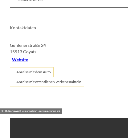
Kontaktdaten
Guhlenerstraße 24
15913
Goyatz
Website
Anreise mit dem Auto
Anreise mit öffentlichen Verkehrsmitteln
© B. Norkeweit/Fürstenwalder Tourismsuverein e.V.