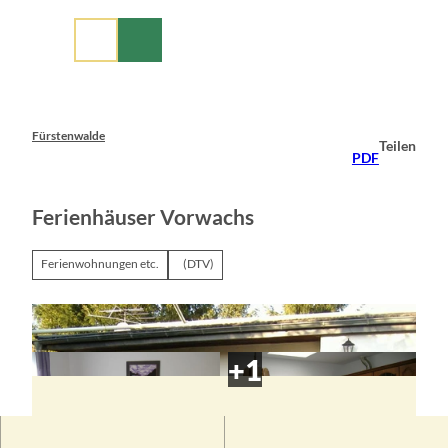
Z
u
m
I
n
h
a
Fürstenwalde
Teilen
l
PDF
t
Ferienhäuser Vorwachs
Ferienwohnungen etc.
(DTV)