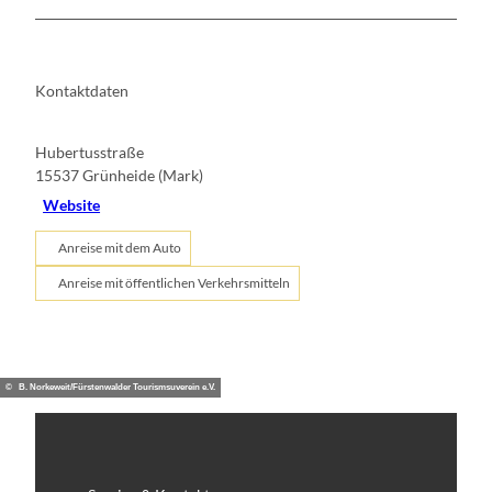
Kontaktdaten
Hubertusstraße
15537
Grünheide (Mark)
Website
Anreise mit dem Auto
Anreise mit öffentlichen Verkehrsmitteln
© B. Norkeweit/Fürstenwalder Tourismsuverein e.V.