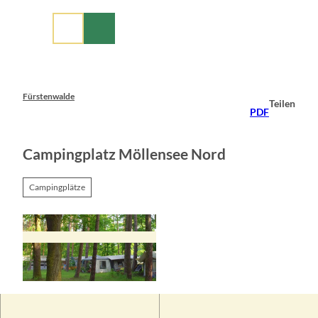
Z
u
m
I
n
h
a
Fürstenwalde
Teilen
l
PDF
t
Campingplatz Möllensee Nord
Campingplätze
© Gemeinde Grünheide (Mark)