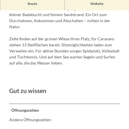
Der Campingplatz Möllensee Nord liegt ruhig und idyllisch
Route
Website
unter Bäumen – mit direktem Zugang zum klaren Möllensee,
kleiner Badebucht und feinem Sandstrand. Ein Ort zum
Durchatmen, Ankommen und Abschalten – mitten in der
Natur.
Zelte finden auf der grünen Wiese ihren Platz, für Caravans
stehen 13 Stellflächen bereit. Sitzmöglichkeiten laden zum
Verweilen ein. Für aktive Stunden sorgen Spielplatz, Volleyball
und Tischtennis. Und auf dem See warten Segeln und Surfen
auf alle, die das Wasser lieben.
Gut zu wissen
Öffnungszeiten
Andere Öffnungszeiten: