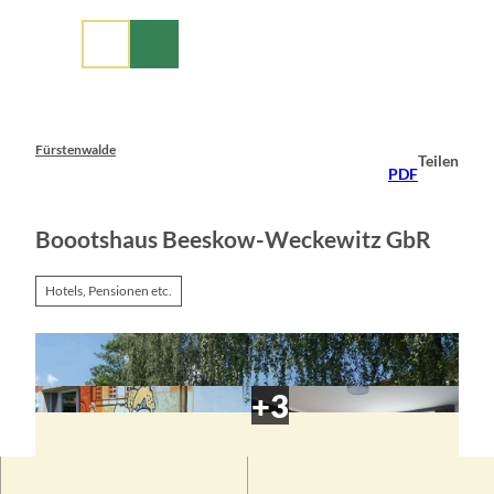
Z
u
m
I
n
h
a
Fürstenwalde
Teilen
l
PDF
t
Boootshaus Beeskow-Weckewitz GbR
Hotels, Pensionen etc.