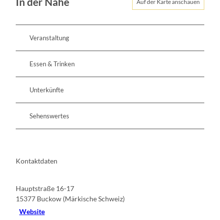
In der Nähe
t
a
Auf der Karte anschauen
s
a
r
i
m
r
c
A
a
Veranstaltung
h
b
u
t
e
m
a
Essen & Trinken
n
m
d
T
Unterkünfte
a
g
e
Sehenswertes
Kontaktdaten
Hauptstraße 16-17
15377
Buckow (Märkische Schweiz)
Website