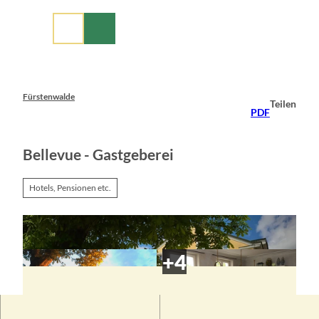
Z
u
m
I
n
h
a
Fürstenwalde
Teilen
l
PDF
t
Bellevue - Gastgeberei
Hotels, Pensionen etc.