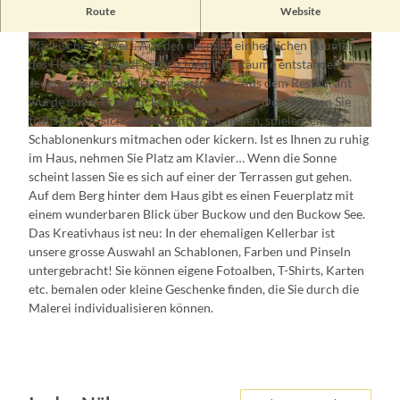
Herzlich Willkommen im Bellevue! Das alteingesessene
Route
Website
Bellevue liegt mitten in der Kurstadt Buckow im Naturpark
Märkische Schweiz. Aus den ehemals einheitlichen Räumen
B
F
des Hotels sind jetzt unterschiedliche Räume entstanden.
e
r
Jeder anders möbliert und gestrichen. Aus dem Restaurant
l
ü
wurde unser Frühstücksraum und Atelier. Dort können Sie
l
h
frühstücken, sich abends aufhalten, malen, spielen, einen
e
s
B
Schablonenkurs mitmachen oder kickern. Ist es Ihnen zu ruhig
v
t
e
im Haus, nehmen Sie Platz am Klavier… Wenn die Sonne
u
ü
l
scheint lassen Sie es sich auf einer der Terrassen gut gehen.
e
c
l
Auf dem Berg hinter dem Haus gibt es einen Feuerplatz mit
A
k
e
einem wunderbaren Blick über Buckow und den Buckow See.
u
s
v
Das Kreativhaus ist neu: In der ehemaligen Kellerbar ist
ß
-
u
unsere grosse Auswahl an Schablonen, Farben und Pinseln
e
u
e
untergebracht! Sie können eigene Fotoalben, T-Shirts, Karten
n
n
A
etc. bemalen oder kleine Geschenke finden, die Sie durch die
a
d
u
Malerei individualisieren können.
n
S
ß
s
e
e
i
m
n
c
i
a
h
n
n