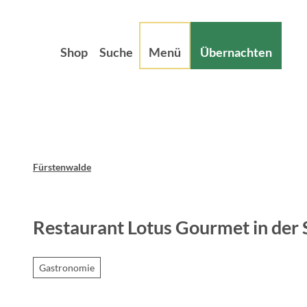
Z
sum
Datenschutz
u
m
Shop
Suche
Menü
Übernachten
I
n
h
a
l
t
Fürstenwalde
Restaurant Lotus Gourmet in de
Gastronomie