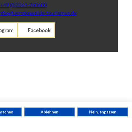
+49 (0)3361-760600
info@fuerstenwalde-tourismus.de
tagram
Facebook
rmachen
Ablehnen
Nein, anpassen