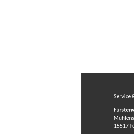
Service 
Fürstenw
Mühlens
15517 F