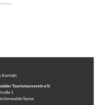
& Kontakt
alder Tourismusverein e.V.
traße 1
ürstenwalde/Spree