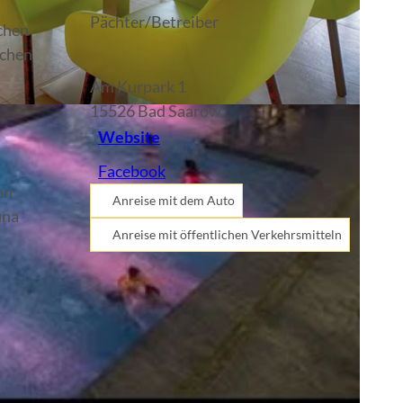
Pächter/Betreiber
schen
zchen
Am Kurpark 1
15526
Bad Saarow
Website
Facebook
en
Anreise mit dem Auto
una
Anreise mit öffentlichen Verkehrsmitteln