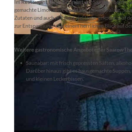
Im
Restaurant Lotus Gourmet
der SaarowTherme we
gemachte Limonaden, Cocktails, leckere Salate, Suppe
Zutaten und auch mit ganz viel Liebe gekocht. Auf 
zur Entspannung - mit einem herrlichen Blick auf de
© Bad Saarow Kur GmbH
Weitere gastronomische Angebote der SaarowTh
Saunabar: mit frisch gepressten Säften, alkoh
Darüber hinaus gibt es hausgemachte Suppen, 
und kleinen Leckerbissen.