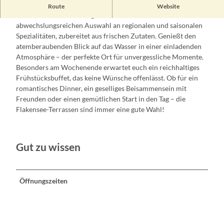
Entdecke das kulinarisches Paradies direkt am malerischen
Route
Website
Flakensee. Die erstklassige Küche verwöhnt mit einer
abwechslungsreichen Auswahl an regionalen und saisonalen
Spezialitäten, zubereitet aus frischen Zutaten. Genießt den
atemberaubenden Blick auf das Wasser in einer einladenden
Atmosphäre – der perfekte Ort für unvergessliche Momente.
Besonders am Wochenende erwartet euch ein reichhaltiges
Frühstücksbuffet, das keine Wünsche offenlässt. Ob für ein
romantisches Dinner, ein geselliges Beisammensein mit
Freunden oder einen gemütlichen Start in den Tag – die
Flakensee-Terrassen sind immer eine gute Wahl!
Gut zu wissen
Öffnungszeiten