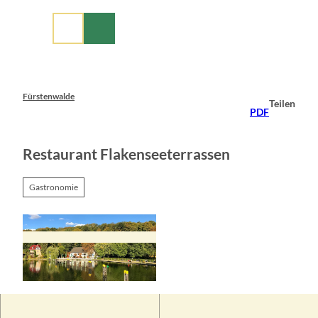
Z
u
m
I
n
h
a
Fürstenwalde
Teilen
l
PDF
t
Restaurant Flakenseeterrassen
Gastronomie
© Seenlandentdecker