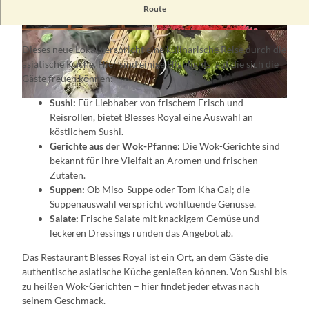
Das asiantische Restaurant Blesses Royal öffnet seine Pforten
Route
in den Ferdinanshöfen Frankfurt (Oder).
© Blesses Royal
© Blesses Royal
Dieses neue Lokal verspricht eine kulinarische Reise durch die
asiatische Küche. Hier sind einige Highlights, auf die sich die
Gäste freuen können:
Sushi:
Für Liebhaber von frischem Frisch und
© Blesses Royal
Reisrollen, bietet Blesses Royal eine Auswahl an
köstlichem Sushi.
Gerichte aus der Wok-Pfanne:
Die Wok-Gerichte sind
bekannt für ihre Vielfalt an Aromen und frischen
Zutaten.
Suppen:
Ob Miso-Suppe oder Tom Kha Gai; die
Suppenauswahl verspricht wohltuende Genüsse.
Salate:
Frische Salate mit knackigem Gemüse und
leckeren Dressings runden das Angebot ab.
Das Restaurant Blesses Royal ist ein Ort, an dem Gäste die
authentische asiatische Küche genießen können. Von Sushi bis
zu heißen Wok-Gerichten – hier findet jeder etwas nach
seinem Geschmack.