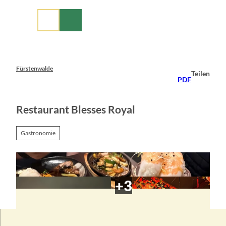
Z
u
m
I
n
h
a
Fürstenwalde
Teilen
l
PDF
t
Restaurant Blesses Royal
Gastronomie