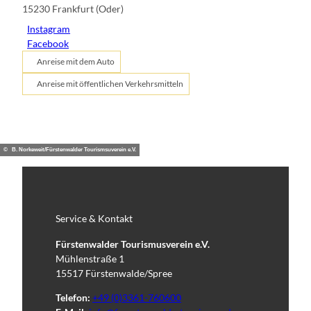
15230
Frankfurt (Oder)
Instagram
Facebook
Anreise mit dem Auto
Anreise mit öffentlichen Verkehrsmitteln
© B. Norkeweit/Fürstenwalder Tourismsuverein e.V.
Service & Kontakt
Fürstenwalder Tourismusverein e.V.
Mühlenstraße 1
15517 Fürstenwalde/Spree
Telefon:
+49 (0)3361-760600